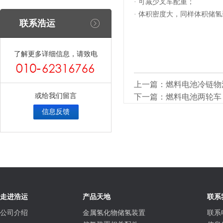
·
可减少叉车配重；
·
体积密度大，同样体积储氢
联系浩运
了解更多详细信息，请致电
上一篇：
燃料电池冷链物
或给我们留言
下一篇：
燃料电池两轮车
信息反馈
走进浩运
产品天地
联系
公司介绍
金属氢化物储氢装置
联系